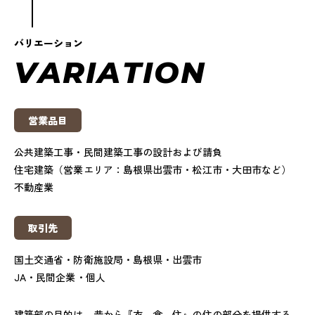
バリエーション
V
A
R
I
A
T
I
O
N
営業品目
公共建築工事・民間建築工事の設計および請負
住宅建築（営業エリア：島根県出雲市・松江市・大田市など）
不動産業
取引先
国土交通省・防衛施設局・島根県・出雲市
JA・民間企業・個人
建築部の目的は、昔から『衣、食、住』の住の部分を提供する