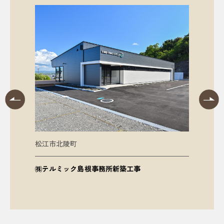
松江市北陵町
出雲市
㈱テルミック島根事務所新築工事
（仮称）
事