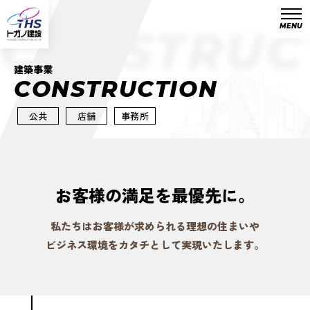
MENU
CONSTRUC
建築事業
C
O
N
S
T
R
U
C
T
I
O
N
公共
店舗
事務所
お客様の満足を最優先に。
私たちはお客様が求められる理想の住まいや
ビジネス環境をカタチとして実現いたします。