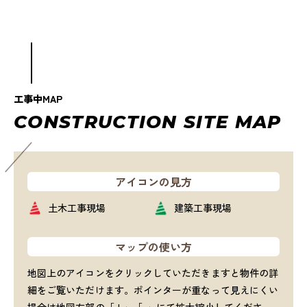
工事中MAP
C
O
N
S
T
R
U
C
T
I
O
N
S
I
T
E
M
A
P
アイコンの見方
土木工事現場
建築工事現場
マップの使い方
地図上のアイコンをクリックしていただきますと物件の詳
細をご覧いただけます。ポインターが重なって見えにくい