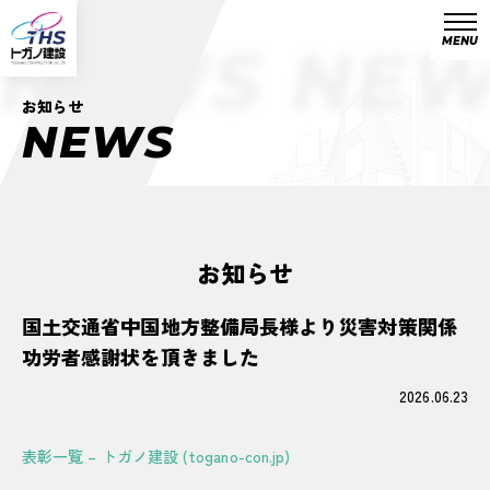
MENU
NEWS NE
お知らせ
N
E
W
S
お知らせ
国土交通省中国地方整備局長様より災害対策関係
功労者感謝状を頂きました
2026.06.23
表彰一覧 – トガノ建設 (togano-con.jp)